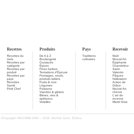
Recettes
Produits
Pays
Recevoir
Recettes du
De A à Z
Traditions
Noël
mois
Boulangerie
culinaires
Nouvel An
Recettes par
Crustacés
Épiphanie
catégorie
Épices
Chandeleur
Recettes par
Fines herbes
Saint-
produit
Tentations d'Épicure
Valentin
Recettes par
Fromages, oeufs,
Pâques
pays
produits laitiers
Halloween
Recettes
Fruits & noix
Action de
Santé
Légumes
Grâce
Petit Chef
Poissons
Nouvel An
Viandes & gibiers
chinois
Bières, vins &
L'art de
spiritueux
recevoir
Volailles
Mardi Gras
©Copyright MSCOMM 1996 – 2026. Michèle Serre, Éditeur