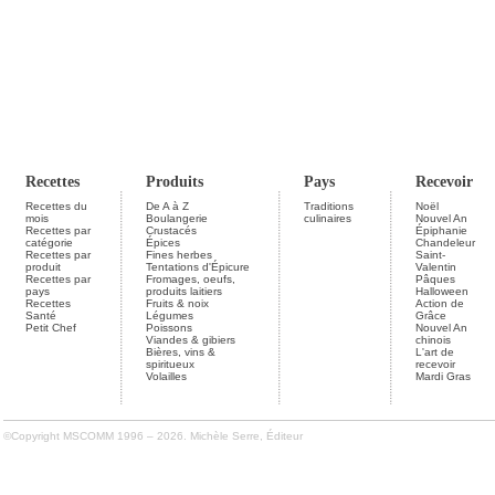
Recettes
Produits
Pays
Recevoir
Recettes du
De A à Z
Traditions
Noël
mois
Boulangerie
culinaires
Nouvel An
Recettes par
Crustacés
Épiphanie
catégorie
Épices
Chandeleur
Recettes par
Fines herbes
Saint-
produit
Tentations d'Épicure
Valentin
Recettes par
Fromages, oeufs,
Pâques
pays
produits laitiers
Halloween
Recettes
Fruits & noix
Action de
Santé
Légumes
Grâce
Petit Chef
Poissons
Nouvel An
Viandes & gibiers
chinois
Bières, vins &
L'art de
spiritueux
recevoir
Volailles
Mardi Gras
©Copyright MSCOMM 1996 – 2026. Michèle Serre, Éditeur