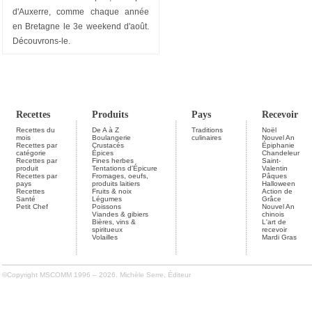
d'Auxerre, comme chaque année
en Bretagne le 3e weekend d'août.
Découvrons-le.
Recettes
Produits
Pays
Recevoir
Recettes du
De A à Z
Traditions
Noël
mois
Boulangerie
culinaires
Nouvel An
Recettes par
Crustacés
Épiphanie
catégorie
Épices
Chandeleur
Recettes par
Fines herbes
Saint-
produit
Tentations d'Épicure
Valentin
Recettes par
Fromages, oeufs,
Pâques
pays
produits laitiers
Halloween
Recettes
Fruits & noix
Action de
Santé
Légumes
Grâce
Petit Chef
Poissons
Nouvel An
Viandes & gibiers
chinois
Bières, vins &
L'art de
spiritueux
recevoir
Volailles
Mardi Gras
©Copyright MSCOMM 1996 – 2026. Michèle Serre, Éditeur