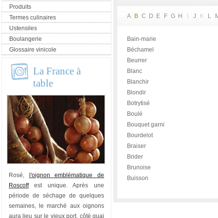
Produits
A
B
C
D
E
F
G
H
I
J
K
L
Termes culinaires
Ustensiles
Boulangerie
Bain-marie
Glossaire vinicole
Béchamel
Beurrer
La France à
Blanc
table
Blanchir
Blondir
Botrytisé
Boulé
Bouquet garni
Bourdelot
Braiser
Brider
Brunoise
Rosé,
l'oignon emblématique de
Buisson
Roscoff
est unique. Après une
période de séchage de quelques
semaines, le marché aux oignons
aura lieu sur le vieux port, côté quai