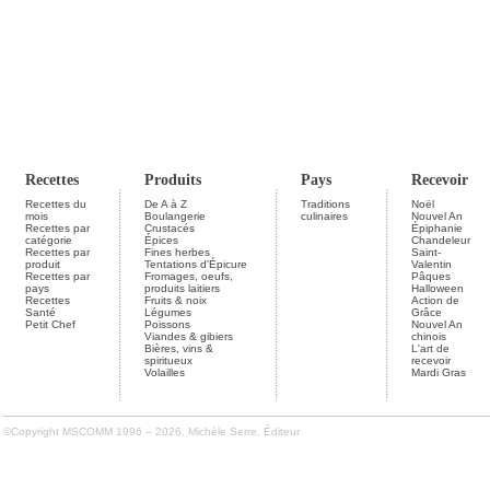
Recettes
Produits
Pays
Recevoir
Recettes du
De A à Z
Traditions
Noël
mois
Boulangerie
culinaires
Nouvel An
Recettes par
Crustacés
Épiphanie
catégorie
Épices
Chandeleur
Recettes par
Fines herbes
Saint-
produit
Tentations d'Épicure
Valentin
Recettes par
Fromages, oeufs,
Pâques
pays
produits laitiers
Halloween
Recettes
Fruits & noix
Action de
Santé
Légumes
Grâce
Petit Chef
Poissons
Nouvel An
Viandes & gibiers
chinois
Bières, vins &
L'art de
spiritueux
recevoir
Volailles
Mardi Gras
©Copyright MSCOMM 1996 – 2026. Michèle Serre, Éditeur