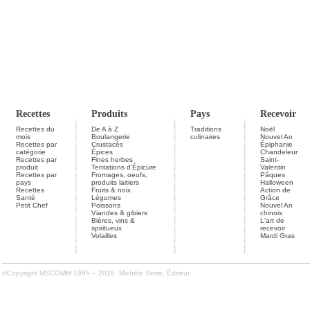
Recettes
Produits
Pays
Recevoir
Recettes du
De A à Z
Traditions
Noël
mois
Boulangerie
culinaires
Nouvel An
Recettes par
Crustacés
Épiphanie
catégorie
Épices
Chandeleur
Recettes par
Fines herbes
Saint-
produit
Tentations d'Épicure
Valentin
Recettes par
Fromages, oeufs,
Pâques
pays
produits laitiers
Halloween
Recettes
Fruits & noix
Action de
Santé
Légumes
Grâce
Petit Chef
Poissons
Nouvel An
Viandes & gibiers
chinois
Bières, vins &
L'art de
spiritueux
recevoir
Volailles
Mardi Gras
©Copyright MSCOMM 1996 – 2026. Michèle Serre, Éditeur